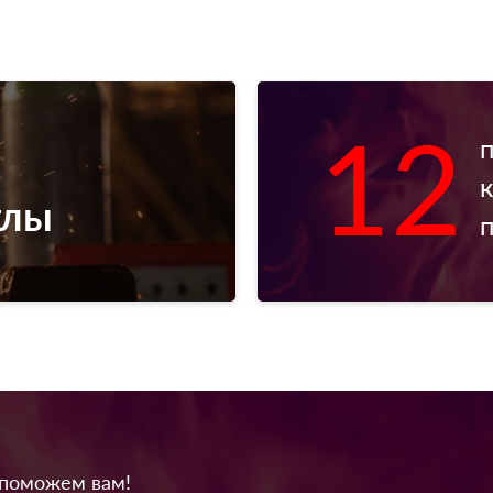
12
тлы
 поможем вам!