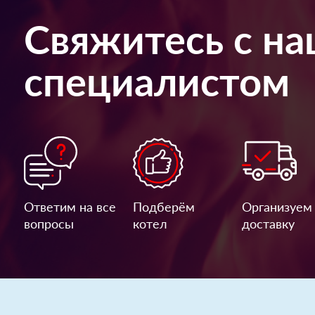
Свяжитесь с н
специалистом
Ответим на все
Подберём
Организуем
вопросы
котел
доставку