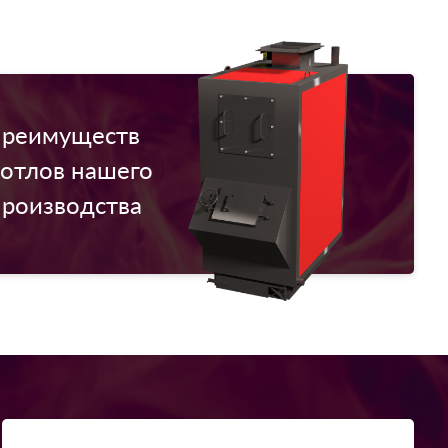
преимуществ
котлов нашего
производства