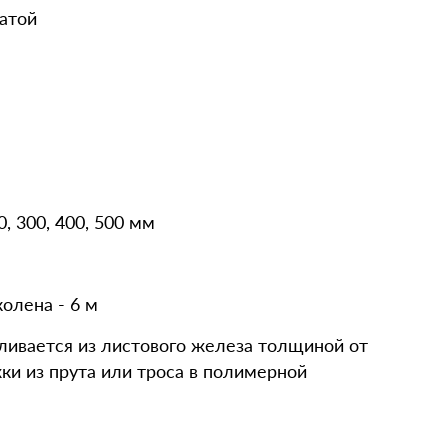
атой
 300, 400, 500 мм
олена - 6 м
ливается из листового железа толщиной от
жки из прута или троса в полимерной